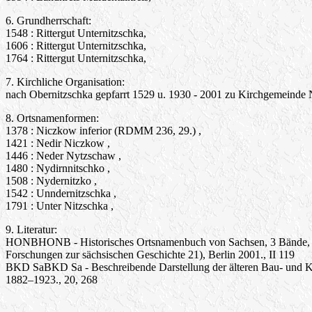
6. Grundherrschaft:
1548 : Rittergut Unternitzschka,
1606 : Rittergut Unternitzschka,
1764 : Rittergut Unternitzschka,
7. Kirchliche Organisation:
nach Obernitzschka gepfarrt 1529 u. 1930 - 2001 zu Kirchgemeinde
8. Ortsnamenformen:
1378 : Niczkow inferior (RDMM 236, 29.) ,
1421 : Nedir Niczkow ,
1446 : Neder Nytzschaw ,
1480 : Nydirnnitschko ,
1508 : Nydernitzko ,
1542 : Unndernitzschka ,
1791 : Unter Nitzschka ,
9. Literatur:
HONBHONB - Historisches Ortsnamenbuch von Sachsen, 3 Bände, hrsg
Forschungen zur sächsischen Geschichte 21), Berlin 2001., II 119
BKD SaBKD Sa - Beschreibende Darstellung der älteren Bau- und Kun
1882–1923., 20, 268