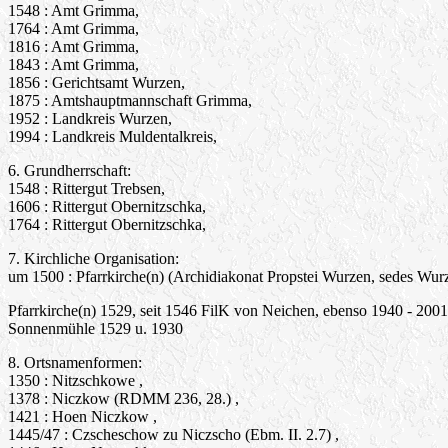
1548 : Amt Grimma,
1764 : Amt Grimma,
1816 : Amt Grimma,
1843 : Amt Grimma,
1856 : Gerichtsamt Wurzen,
1875 : Amtshauptmannschaft Grimma,
1952 : Landkreis Wurzen,
1994 : Landkreis Muldentalkreis,
6. Grundherrschaft:
1548 : Rittergut Trebsen,
1606 : Rittergut Obernitzschka,
1764 : Rittergut Obernitzschka,
7. Kirchliche Organisation:
um 1500 : Pfarrkirche(n) (Archidiakonat Propstei Wurzen, sedes Wur
Pfarrkirche(n) 1529, seit 1546 FilK von Neichen, ebenso 1940 - 200
Sonnenmühle 1529 u. 1930
8. Ortsnamenformen:
1350 : Nitzschkowe ,
1378 : Niczkow (RDMM 236, 28.) ,
1421 : Hoen Niczkow ,
1445/47 : Czscheschow zu Niczscho (Ebm. II. 2.7) ,