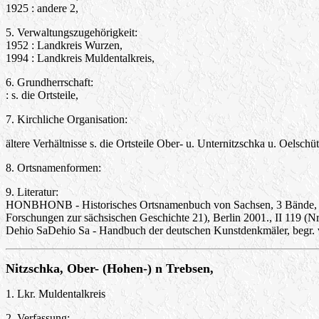
1925 : andere 2,
5. Verwaltungszugehörigkeit:
1952 : Landkreis Wurzen,
1994 : Landkreis Muldentalkreis,
6. Grundherrschaft:
: s. die Ortsteile,
7. Kirchliche Organisation:
ältere Verhältnisse s. die Ortsteile Ober- u. Unternitzschka u. Oels
8. Ortsnamenformen:
9. Literatur:
HONBHONB - Historisches Ortsnamenbuch von Sachsen, 3 Bände, hrsg
Forschungen zur sächsischen Geschichte 21), Berlin 2001., II 119 (Nr
Dehio SaDehio Sa - Handbuch der deutschen Kunstdenkmäler, begr. v
Nitzschka, Ober- (Hohen-) n Trebsen,
1. Lkr. Muldentalkreis
2. Verfassung: