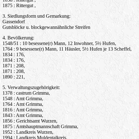
1875 : Rittergut ,
3. Siedlungsform und Gemarkung:
Gassendorf
Gutsblöcke u. blockgewannähnliche Streifen
4. Bevölkerung:
1548/51 : 10 besessene(r) Mann, 12 Inwohner, 5½ Hufen,
1764 : 9 besessene(r) Mann, 11 Häusler, 5½ Hufen je 13 Scheffel,
1834 : 176,
1834 : 176,
1871 : 208,
1871 : 208,
1890 : 221,
5. Verwaltungszugehörigkeit:
1378 : castrum Grimma,
1548 : Amt Grimma,
1764 : Amt Grimma,
1816 : Amt Grimma,
1843 : Amt Grimma,
1856 : Gerichtsamt Wurzen,
1875 : Amtshauptmannschaft Grimma,
1952 : Landkreis Wurzen,
1994 : Landkreis Muldentalkreis,