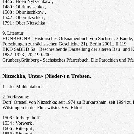
1446 : Hoen Nytzschkaw ,
1480 : Obrinnytschko ,
1508 : Obirnitschkow ,
1542 : Obernitzschka ,
1791 : Ober Nitzschka ,
9. Literatur:
HONBHONB - Historisches Ortsnamenbuch von Sachsen, 3 Bände, hrsg
Forschungen zur sächsischen Geschichte 21), Berlin 2001., II 119
BKD SaBKD Sa - Beschreibende Darstellung der älteren Bau- und Kun
1882–1923., 20, 199-200
GrünbergGrünberg - Sächsisches Pfarrerbuch. Die Parochien und Pfar
Nitzschka, Unter- (Nieder-) n Trebsen,
1. Lkr. Muldentalkreis
2. Verfassung:
Dorf, Ortsteil von Nitzschka; seit 1974 zu Burkartshain, seit 1994 z
Wüstungen in der Flur: wüstes Vw. Eldorf
1508 : forberg, hoff,
1534 : Vorwerk ,
1606 : Rittergut ,
1858 : Rittergut ,