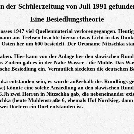
In der Schülerzeitung von Juli 1991 gefunde
Eine Besiedlungstheorie
losses 1947 viel Quellenmaterial verlorengegangen. Heuti
 aus Trebsen brachte hierzu etwas Licht in das Dunkel
Osten her um 600 besiedelt. Der Ortsname Nitzschka sta
aben. Hier kann von der Anlage her den slawischen Rundli
ser. Zudem gab es in der Nähe Wasser - die Mulde. Das W
sche Besiedlung ein. Vermutlich siedelten die deutschen 
hka entstanden sein, es wurde außerhalb des Rundlings ge
e) könnte eine solche Ansiedlung an den slawischen Rundli
6.Jh zwei Herren in Nitzschka gab, die nebeneinander exis
zschka (heute Muldenstraße 6, ehemals Hof Nordsieg, da
zwei Dörfern ein Dorf entstanden ist.