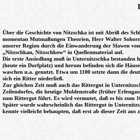
Über die Geschichte von Nitzschka ist mit Abriß des Sch
momentan Mutmaßungen Theorien, Herr Walter Sohormann
unserer Region durch die Einwanderung der Slawen von 
„Nitzschkau, Nitzschkow“ in Quellenmaterial auf.
Die erste Ansiedlung muß in Unternitzschka bestanden h
(heute ein Dorfplatz) und herum befinden sich die Häu
waschen u.a. genutzt. Etwa um 1100 setzte dann die deut
sich ein Ritter niederließ.
Zur gleichen Zeit muß auch das Rittergut in Unternitzsc
Zeilendorfes, die heutige Muldenstraße (früher Erlengass
zum Rittergut führt. Es wird vermutet, daß es bis zum 1
Später wurde wahrscheinlich das Rittergut in Unternit
kennte vielleicht behaupten, daß erst ab dieser Zeit aus 